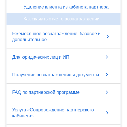
Удаление клиента из кабинета партнера
Как скачать отчет о вознаграждении
Ежемесячное вознаграждение: базовое и
chevron_right
дополнительное
chevron_right
Для юридических лиц и ИП
chevron_right
Получение вознаграждения и документы
chevron_right
FAQ по партнерской программе
Услуга «Сопровождение партнерского
chevron_right
кабинета»