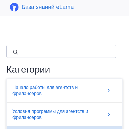
База знаний eLama
close
Категории
Начало работы для агентств и
chevron_right
фрилансеров
Условия программы для агентств и
chevron_right
фрилансеров